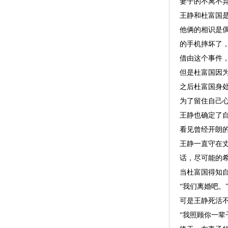
妻子的不离不
王静和杜富国
他俩的相识是
的手机摔坏了
借由这个事件
但是杜富国因
之后杜富国身
为了留住自己
王静也确定了
看见曾经开朗
王静一直守在
话，尽可能的
当杜富国得知
“我们离婚吧。
可是王静死活
“我照顾你一