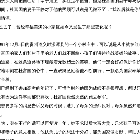
的残疾人而把自己后半辈子搭上，实在是不值当。但是杜富国的妻子却与
期间，杜富国的妻子王静对于他的照顾可以说是无微不至，“我以后就是你
俪情深。
间过去了，曾经幸福美满的小家庭如今又发生了那些变化呢？
991年12月3日的贵州遵义时湄潭县的一个小村庄中，可以说是从小就在
杜富国的家人们和村子里的老人们就不断给小孩子们讲述抗战英雄的故事，
的道路，在这条道路地下埋藏着无数烈士的英魂。他们一定会好好保护你长
深地印刻在杜富国的心中，一直鼓舞激励着他不断前行，一颗名为国家奉
生长着。
国已经到了参加高考的年纪了，可惜当时的他因为成绩不是很理想，所以
没有因为这件事而郁郁寡欢，杜富国毅然决然的跑去参军。
把想要参军的消息告诉父母的时候，遭到了母亲的强烈反对，母亲虽然知
人。
认为，实在不行的话可以再复读一年，她不求以后大富大贵，只求孩子可
却和妻子的意见相反，他认为儿子的想法十分好，能为国家做贡献，帮助