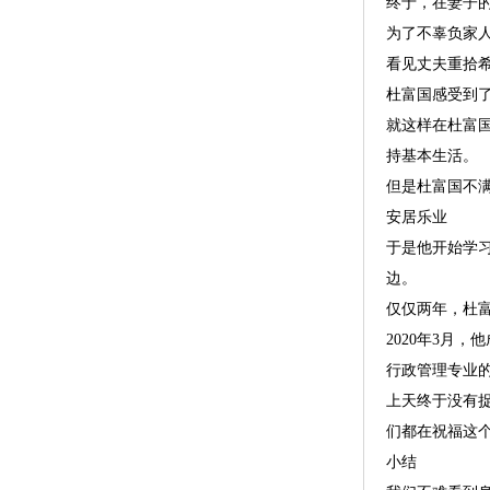
终于，在妻子
为了不辜负家
看见丈夫重拾
杜富国感受到
就这样在杜富
持基本生活。
但是杜富国不
安居乐业
于是他开始学
边。
仅仅两年，杜
2020年3月
行政管理专业
上天终于没有
们都在祝福这
小结