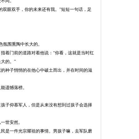
众不同。
的双眼双手，你的未来还有我。”短短一句话，足
红色氛围熏陶中长大的。
指着门前的道路对着他说：“你看，这就是当时红
大的。”
献的种子悄悄的在他心中破土而出，并在时间的滋
只能遗憾落榜。
道孩子仰慕军人，但是从来没有想到过孩子会选择
以一世安然。
人民是一件光宗耀祖的事情。男孩子嘛，去军队磨