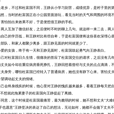
弃
是老乡，不过和杜富国不同，王静从小学习刻苦，成绩优异，是村子里的
偶然，当时的杜富国正在小公园里面游玩，看见当时的天气和周围的环境
，害怕拍出来效果不好，于是便想借王静的手机。
，两人互加了微信好友，之后便时不时的聊上几句。就这样一来二去，两
为自己的学历低，和王静对比有些自卑，于是杜富国便将这份喜欢深埋心
处部队，和家人都聚少离多，跟王静见面的时间就更少了。
心爱的女孩，终于有一天和王静见面时，杜富国鼓起勇气向王静表白。
自己对杜富国日久生情，很痛块的答应了杜富国交往的请求，之后没有几
的丈夫如今却在重症病房垂死挣扎，王静回想着曾经与丈夫的点点滴滴，
丈夫身旁，哪怕杜富国已经转入了普通病房，她也没有静下心来。害怕丈
希望调动起丈夫的情绪。
自己会终身残疾的时候，他心里对王静的愧疚越来越多，看着王静每天把
”不想就此拖累妻子的杜富国向王静提起了离婚。
不同意，这个时候是杜富国最痛苦，最为脆弱的时候，她不想和丈夫“大难
辈子也愿意”王静坚决的表达了自己的想法，无论如何，她都不会抛下丈夫