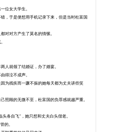
第一位女大学生。
不错，于是便想用手机记录下来，但是当时杜富国
人都对对方产生了莫名的情愫。
底。
年两人就领了结婚证，办了婚宴。
不由得泣不成声。
夫因为残疾而一蹶不振的她每天都为丈夫讲些笑
自己照顾的无微不至，杜富国的负罪感就越严重。
临头各自飞”，她只想和丈夫白头偕老。
不管的。