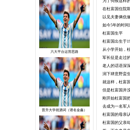
为了伺候这样
在杜富国住院
以见夫妻俩伉
如今5年的时
杜富国生平
杜富国出生于1
从小学开始，
六大平台运营思路
军长征是走过
老人的话语深
润下肆意野蛮
就这样，杜富
但是杜富国并
刚开始杜富国
去成为一名军
晋升大学祝酒词（谱名金鑫）
杜富国的母亲
杜富国的父亲