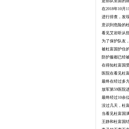
是部队里面的
在2018年1
进行排查，发
意识到危险的
看见艾岩听从
为了保护队友
被杜富国护住
防护服都已经
在得知杜富国
医院在看见杜
最终在经过多
放军第59医院
最终经过10余
没过几天，杜
当看见杜富国
王静和杜富国