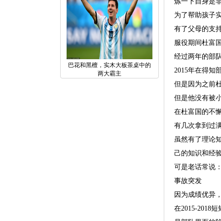
炼一下自身是
为了帮助孩子
有了父母的支持
服役期间杜富
经过两年的部
巴花和黑檀，实木大板茶桌中的
2015年在得
两大霸主
但是因为之前
但是他没有被
在杜富国的不懈
有几次拿到过
虽然有了理论
己的知识和经
可是老话常说：
事故突发
因为成绩优异
在2015-2