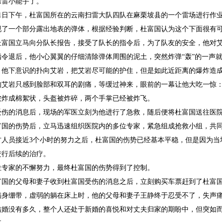
除雷小能手了。
0月11日下午，杜富国所在的云南扫雷大队四队在麻栗坡县的一个雷场进行
现了一个部分露出地表的弹体，根据经验判断，杜富国认为这个下面很有
杜富国立马向分队长报告，接受了队长的指令后，为了队友的安全，他对艾
指令退后，他小心翼翼的仔细清除弹体周围的泥土，突然炸弹“轰”的一声
，他下意识的扑向艾岩，把艾岩尽可能的护住，但是如此近距离的爆炸造
的艾岩只感到脸部和双耳的剧痛，等缓过神来，眼前的一幕让他大吃一惊
被炸成棉絮状，头盔被炸碎，两个手掌已经被炸飞。
受伤的消息后，现场的军医立刻为他进行了急救，随后便将杜富国送往医
富国的伤势后，立马迅速组织医院内的多位专家，紧急组成抢救小组，共
方人员接近3个小时的努力之后，杜富国的伤势已经基本平稳，但是因为当
进行后续的治疗。
位专家的不懈努力，最终杜富国的伤势得到了控制。
富国的父母和妻子收到杜富国受伤的消息之后，立刻购买车票赶到了杜富
满身绷带，虚弱的躺在床上时，他的父母和妻子王静终于忍受不了，失声
结婚没有多久，整个人还处于新婚的喜悦和对丈夫归家的期盼中，但突如