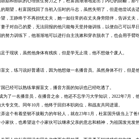
的鼓励和部队的心理医生努力之下，杜富国渐渐地走出了内心的阴霾，那
人的期望，杜富国找回了当初入伍时的斗志，虽然失明了，但是他尝试去
希望，王静终于不再担忧丈夫，她一如往常的在丈夫身旁陪伴，告诉丈夫
了妻子对自己的爱，无法回报的他只能每天坚持做训练，以便自己可以早
国的努力训练下，他渐渐地可以进行自主洗漱和穿衣脱衣了，也会用手臂
满足于现状，虽然他身体有残疾，但是学无止境，他不想做个废人。
习盲文，练习说好普通话，因为他想做一名播音员。虽然身体不行，但是
富国已经可以熟练掌握盲文，播音方面的知识也已经吃透了。
，他成为了一名播音员，在播音之余，他还不忘学习大学知识，2022年7月
的大专文凭。同年10月，他终于回归本职岗位，和战友共同进退。
捉弄这个有着坚韧不拔毅力的年轻人，就在23年1月，杜富国升级当上了
个小家伙，也希望这个小家伙可以继承父亲的意志和精神，为祖国发光发