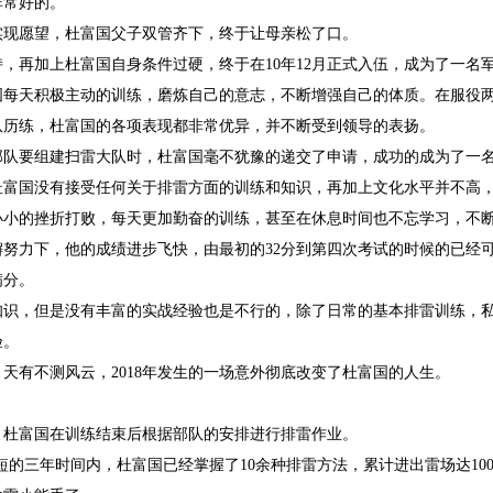
非常好的。
实现愿望，杜富国父子双管齐下，终于让母亲松了口。
，再加上杜富国自身条件过硬，终于在10年12月正式入伍，成为了一名
国每天积极主动的训练，磨炼自己的意志，不断增强自己的体质。在服役
队历练，杜富国的各项表现都非常优异，并不断受到领导的表扬。
知部队要组建扫雷大队时，杜富国毫不犹豫的递交了申请，成功的成为了一
杜富国没有接受任何关于排雷方面的训练和知识，再加上文化水平并不高
小小的挫折打败，每天更加勤奋的训练，甚至在休息时间也不忘学习，不
努力下，他的成绩进步飞快，由最初的32分到第四次考试的时候的已经可
满分。
知识，但是没有丰富的实战经验也是不行的，除了日常的基本排雷训练，
验。
天有不测风云，2018年发生的一场意外彻底改变了杜富国的人生。
，杜富国在训练结束后根据部队的安排进行排雷作业。
018短短的三年时间内，杜富国已经掌握了10余种排雷方法，累计进出雷场达1